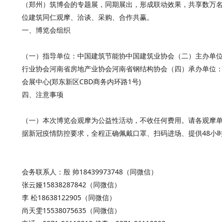
（郑州）筑博会的专题展，同期展出，形成联动效果，共享数万
位建筑同仁观摩、洽谈、采购、合作共赢。
一、博览会组织
（一）指导单位：中国建筑节能协中国建筑业协会（二）主办单
行业协会河南省房地产业协会河南省钢结构协会（四）承办单位：河
会展中心(郑东新区CBD商务内环路1号)
四、注意事项
（一）本次博览会观摩为公益性活动，不收任何费用。请各观摩单
据新冠疫情防控要求，全程正确佩戴口罩、扫码进场、提供48小
会务联系人：殷 帅18439973748（同微信）
张云娅15838287842（同微信）
李 松18638122905（同微信）
尚天雯15538075635（同微信）